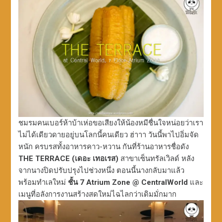
ชมรมคนเบอร์ห้าบ้าเห่อขอเสียงให้น้องหมีชื่นใจหน่อยว่าเรา
ไม่ได้เดียวดายอยู่บนโลกนี้คนเดียว ฮ่าาา วันนี้พาไปอิ่มจัด
หนัก ครบรสทั้งอาหารคาว-หวาน กันที่ร้านอาหารชื่อดัง
THE TERRACE (เดอะ เทอเรส)
สาขาเซ็นทรัลเวิลด์ หลัง
จากนางปิดปรับปรุงไปช่วงหนึ่ง ตอนนี้นางกลับมาแล้ว
พร้อมทำเลใหม่
ชั้น 7 Atrium Zone @ CentralWorld
และ
เมนูที่อลังการงานสร้างสดใหม่ไฉไลกว่าเดิมมั่กมาก