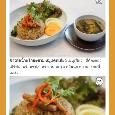
ข้าวผัดน้ำพริกมะขาม หมูแดดเดียว
เมนูเฟี้ยวๆ ที่ต้องลอง
เสิร์ฟมาพร้อมซุปสาหร่ายหอมกรุ่น ควันฉุย ความอร่อยที่
ลงตัว