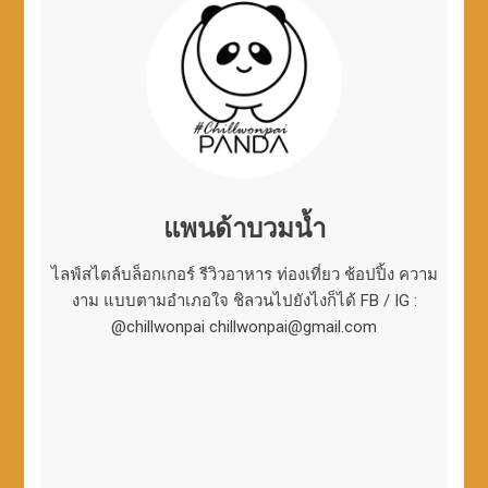
แพนด้าบวมน้ำ
ไลฟ์สไตล์บล็อกเกอร์ รีวิวอาหาร ท่องเที่ยว ช้อปปิ้ง ความ
งาม แบบตามอำเภอใจ ชิลวนไปยังไงก็ได้ FB / IG :
@chillwonpai chillwonpai@gmail.com