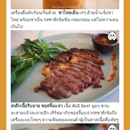
เครื่องดื่มดับร้อนเริ่มด้วย
ชาไทยเย็น
เก๋ๆ ด้วยน้ำแข็งชา
ไทย พร้อมชาเย็น รสชาติเข้มข้น กลมกล่อม แต่ไม่หวานจน
เกินไป
สเต๊กเนื้อริบอาย ซอสจิ้มแจ่ว
เนื้อ AUS Beef นุ่มๆ ชวน
ละลายแล้วละลายอีก เสิร์ฟมากับซอสจิ้มแจ่วรสชาติเข้มถึง
เครื่องแบบไทยๆ ความฟินของแพนด้าผู้เป็นทาสเนื้อที่แท้ทรู