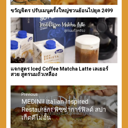
ขวัญจิตร ปรับเมนูครั้งใหญ่ชวนย้อนไปยุค 2499
แจกสูตร Iced Coffee Matcha Latte เลเยอร์
สวย สูตรนมถั่วเหลือง
แนะแนว
เรื่อง
Previous
MEDINII Italian Inspired
Previous
post:
Restaurant พิซซ่าการ์ฟิลด์ สปา
เก็ตตีไม่อั้น