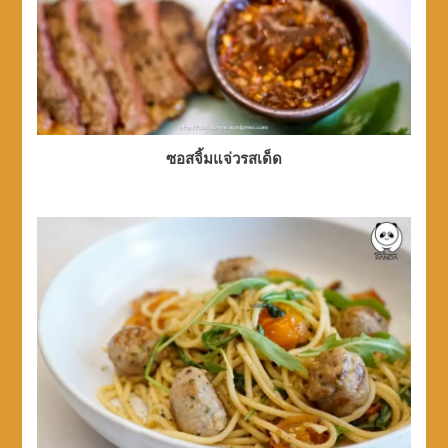
ซอสจิ้มแจ่วรสเด็ด