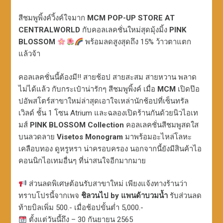
สีชมพูพิ้งค์วิ้งค์ใจมาก
MCM POP-UP STORE AT
CENTRALWORLD
กับคอลเลคชั่นใหม่สุดมุ้งมิ้ง
PINK
BLOSSOM
พร้อมลดสูงสุดถึง 15% ว้าวตาแตก
แล้วจ้า
คอลเลคชั่นนี้ต้องมี!! สายช้อป สายสะสม สายหวาน พลาด
ไม่ได้แล้ว กับกระเป๋าน่ารักๆ สีชมพูพิ้งค์ เมื่อ
MCM
เปิดป๊อ
ปอัพสโตร์สาขาใหม่ล่าสุดเอาใจเหล่านักช้อปที่เซ็นทรัล
เวิลด์ ชั้น 1 โซน Atrium และฉลองเปิดร้านกันด้วยนิวไอเท
มส์
PINK BLOSSOM Collection
คอลเลคชั่นสีชมพูสดใส
บนลวดลาย
Visetos Monogram
มาพร้อมอะไหล่โลหะ
เคลือบทอง ดูหรูหรา น่าครอบครอง นอกจากนี้ยังมีสินค้าไอ
คอนนิกไอเทมอื่นๆ ที่น่าสนใจอีกมากมาย
ส่วนลดพิเศษต้อนรับสาขาใหม่ เพียงแจ้งทางร้านว่า
ทราบโปรนี้จากเพจ
ชิลวนไป by แพนด้าบวมน้ำ
รับส่วนลด
ท้ายบิลเพิ่ม 500.- เมื่อช้อปขั้นต่ำ 5,000.-
ตั้งแต่วันนี้ถึง – 30 กันยายน 2565