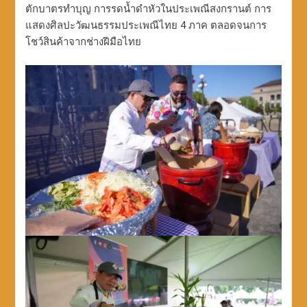
ตักบาตรทำบุญ การรดน้ำดำหัวในประเพณีสงกรานต์ การ
แสดงศิลปะวัฒนธรรมประเพณีไทย 4 ภาค ตลอดจนการ
โชว์สินค้าจากช่างฝีมือไทย