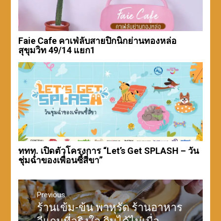
Faie Cafe คาเฟ่ลับสายปิกนิกย่านทองหล่อ
สุขุมวิท 49/14 แยก1
ททท. เปิดตัวโครงการ “Let’s Get SPLASH – วัน
ชุ่มฉ่ำของเพื่อนซี้สี่ขา”
แนะแนว
เรื่อง
Previous
ร้านเข้ม-ข้น พาหุรัด ร้านอาหาร
Previous
post: