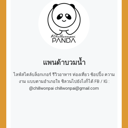
แพนด้าบวมน้ำ
ไลฟ์สไตล์บล็อกเกอร์ รีวิวอาหาร ท่องเที่ยว ช้อปปิ้ง ความ
งาม แบบตามอำเภอใจ ชิลวนไปยังไงก็ได้ FB / IG :
@chillwonpai chillwonpai@gmail.com