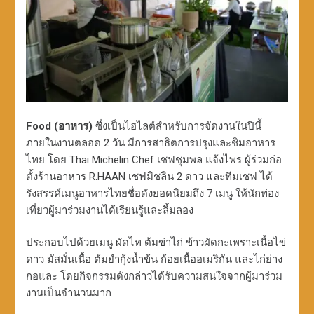
Food (อาหาร)
ซึ่งเป็นไฮไลต์สำหรับการจัดงานในปีนี้
ภายในงานตลอด 2 วัน มีการสาธิตการปรุงและชิมอาหาร
ไทย โดย Thai Michelin Chef เชฟชุมพล แจ้งไพร ผู้ร่วมก่อ
ตั้งร้านอาหาร R.HAAN เชฟมิชลิน 2 ดาว และทีมเชฟ ได้
รังสรรค์เมนูอาหารไทยชื่อดังยอดนิยมถึง 7 เมนู ให้นักท่อง
เที่ยวผู้มาร่วมงานได้เรียนรู้และลิ้มลอง
ประกอบไปด้วยเมนู ผัดไท ต้มข่าไก่ ข้าวผัดกะเพราะเนื้อไข่
ดาว มัสมั่นเนื้อ ต้มยำกุ้งน้ำข้น ก้อยเนื้ออเมริกัน และไก่ย่าง
กอและ โดยกิจกรรมดังกล่าวได้รับความสนใจจากผู้มาร่วม
งานเป็นจำนวนมาก