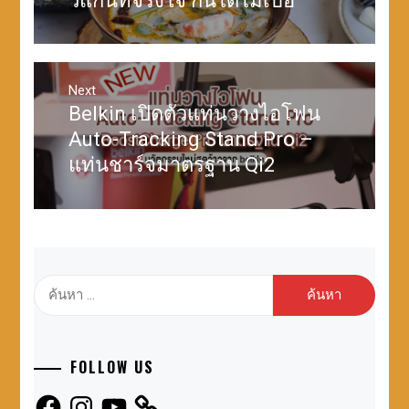
วีแกนที่จริงใจ กินได้ไม่เบื่อ
Next
Belkin เปิดตัวแท่นวางไอโฟน
Next
post:
Auto-Tracking Stand Pro –
แท่นชาร์จมาตรฐาน Qi2
ค้นหา
สำหรับ:
FOLLOW US
Facebook
Instagram
YouTube