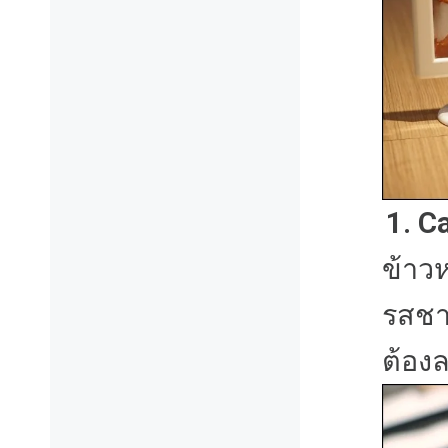
1. C
ข้าวห
รสชา
ต้อง