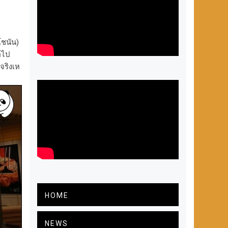
โชนัน)
อไป
จริงเห
HOME
NEWS