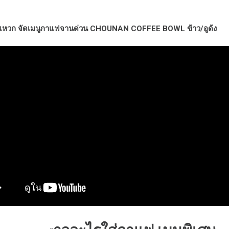
แหวก จัดเมนูกาแฟจานด่วน CHOUNAN COFFEE BOWL ข้าว/อูด้ง