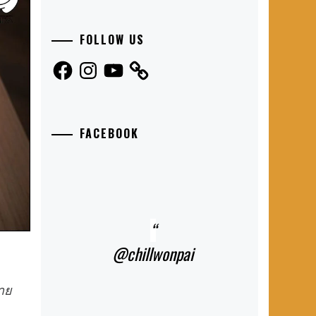
FOLLOW US
Facebook
Instagram
YouTube
FACEBOOK
@chillwonpai
ขาย