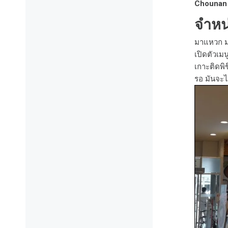
Chounan 
จำหน่
มาแหวก มา
เปิดตัวเม
เกาะติดพิ
รอ มันจะ