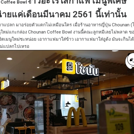
าวอะไรใส่กาแฟ เมนูพิเศษ
Coffee Bowl ข้
ายแค่เดือนมีนาคม 2561 นี้เท่านั้น
แปลก มาอร่อยตัวแตกไม่เหมือนใคร เมื่อร้านอาหารญี่ปุ่น Chounan (
นูใหม่แกะกล่อง Chounan Coffee Bowl งานนี้คณะลูกหมีเลยไม่พลาด ข
ชิตเมนูใหม่ซะหน่อย เอากาแฟมาใส่ข้าว เอากาแฟมาใส่อูด้ง มันจะกินได้
ไม่แปลกไปเหรอ